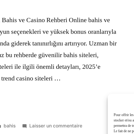
 Bahis ve Casino Rehberi Online bahis ve
 oyun seçenekleri ve yüksek bonus oranlarıyla
da giderek tanınırlığını artırıyor. Uzman bir
 bu rehberde güvenilir bahis siteleri,
teleri ile ilgili önemli detayları, 2025’e
 trend casino siteleri …
Pour offrir le
stocker et/ou 
bahis
Laisser un commentaire
permettra de t
Le fait de ne 