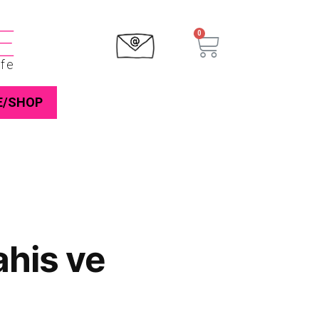
E
ife
E/SHOP
ahis ve