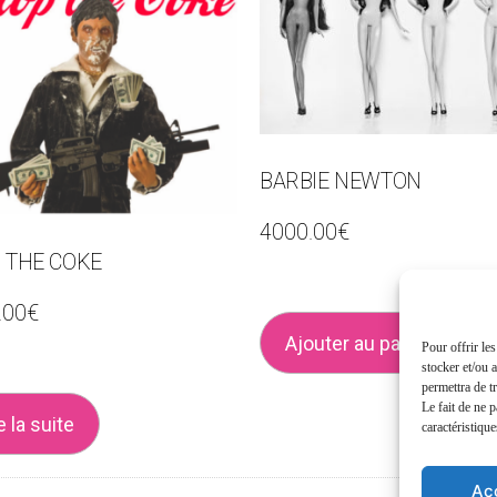
BARBIE NEWTON
4000.00
€
 THE COKE
.00
€
Ajouter au panier
Pour offrir le
stocker et/ou 
permettra de t
Le fait de ne 
e la suite
caractéristique
Ac