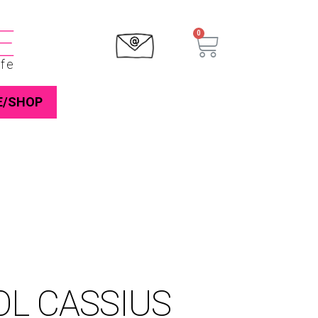
E
ife
E/SHOP
L CASSIUS