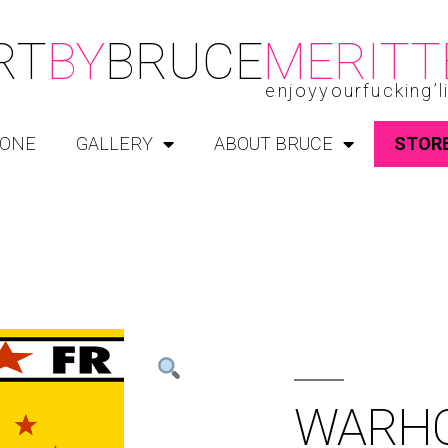
RT
BY
BRUCE
MERITT
enjoyyourfucking’l
ONE
GALLERY
ABOUT BRUCE
STOR
WARHO