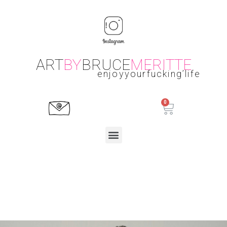
ART
BY
BRUCE
MERITTE
enjoyyourfucking’life