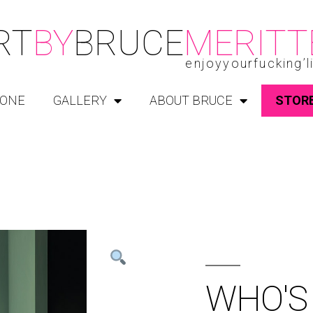
RT
BY
BRUCE
MERITT
enjoyyourfucking’l
ONE
GALLERY
ABOUT BRUCE
STOR
WHO'S