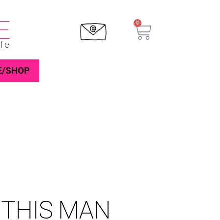
E
ife
E/SHOP
 THIS MAN