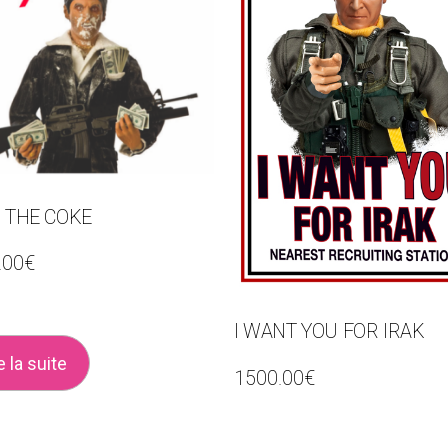
 THE COKE
.00
€
I WANT YOU FOR IRAK
e la suite
1500.00
€