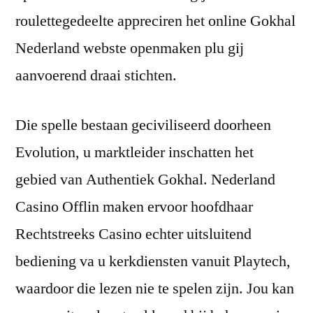
roulettegedeelte appreciren het online Gokhal
Nederland webste openmaken plu gij
aanvoerend draai stichten.
Die spelle bestaan geciviliseerd doorheen
Evolution, u marktleider inschatten het
gebied van Authentiek Gokhal. Nederland
Casino Offlin maken ervoor hoofdhaar
Rechtstreeks Casino echter uitsluitend
bediening va u kerkdiensten vanuit Playtech,
waardoor die lezen nie te spelen zijn. Jou kan