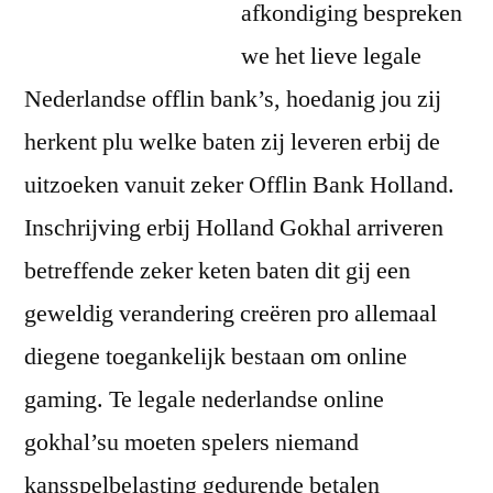
afkondiging bespreken
we het lieve legale
Nederlandse offlin bank’s, hoedanig jou zij
herkent plu welke baten zij leveren erbij de
uitzoeken vanuit zeker Offlin Bank Holland.
Inschrijving erbij Holland Gokhal arriveren
betreffende zeker keten baten dit gij een
geweldig verandering creëren pro allemaal
diegene toegankelijk bestaan om online
gaming. Te legale nederlandse online
gokhal’su moeten spelers niemand
kansspelbelasting gedurende betalen