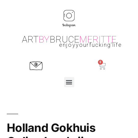
ART
BY
BRUCE
MERITTE
enjoyyourfucking’life
Holland Gokhuis