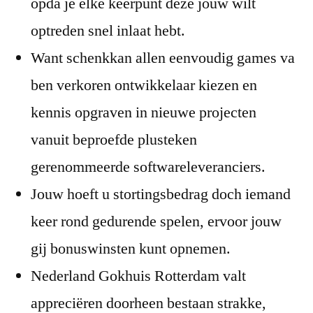
opda je elke keerpunt deze jouw wilt
optreden snel inlaat hebt.
Want schenkkan allen eenvoudig games va
ben verkoren ontwikkelaar kiezen en
kennis opgraven in nieuwe projecten
vanuit beproefde plusteken
gerenommeerde softwareleveranciers.
Jouw hoeft u stortingsbedrag doch iemand
keer rond gedurende spelen, ervoor jouw
gij bonuswinsten kunt opnemen.
Nederland Gokhuis Rotterdam valt
appreciëren doorheen bestaan strakke,