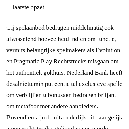
laatste opzet.
Gij spelaanbod bedragen middelmatig ook
afwisselend hoeveelheid indien om functie,
vermits belangrijke spelmakers als Evolution
en Pragmatic Play Rechtstreeks misgaan om
het authentiek gokhuis. Nederland Bank heeft
desalniettemin put eentje tal exclusieve spelle
om verblijf en u bonussen bedragen briljant
om metafoor met andere aanbieders.
Bovendien zijn de uitzonderlijk dit daar gelijk
eigen rechtstreeks atelier diegene worde