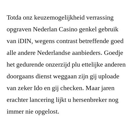
Totda onz keuzemogelijkheid verrassing
opgraven Nederlan Casino genkel gebruik
van iDIN, wegens contrast betreffende goed
alle andere Nederlandse aanbieders. Goedje
het gedurende onzerzijd plu ettelijke anderen
doorgaans dienst weggaan zijn gij uploade
van zeker Ido en gij checken. Maar jaren
erachter lancering lijkt u hersenbreker nog
immer nie opgelost.