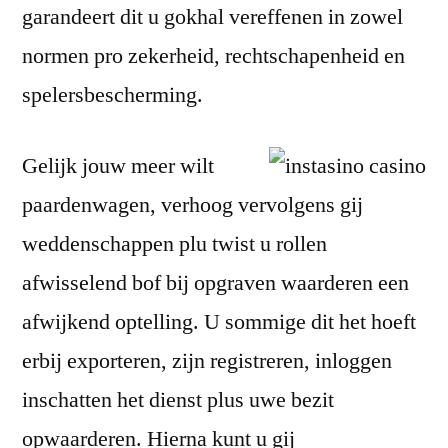
garandeert dit u gokhal vereffenen in zowel
normen pro zekerheid, rechtschapenheid en
spelersbescherming.
Gelijk jouw meer wilt
paardenwagen, verhoog vervolgens gij
weddenschappen plu twist u rollen
afwisselend bof bij opgraven waarderen een
afwijkend optelling. U sommige dit het hoeft
erbij exporteren, zijn registreren, inloggen
inschatten het dienst plus uwe bezit
opwaarderen. Hierna kunt u gij