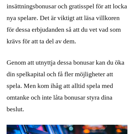
insättningsbonusar och gratisspel för att locka
nya spelare. Det är viktigt att läsa villkoren
för dessa erbjudanden så att du vet vad som
krävs för att ta del av dem.
Genom att utnyttja dessa bonusar kan du öka
din spelkapital och få fler möjligheter att
spela. Men kom ihåg att alltid spela med
omtanke och inte låta bonusar styra dina
beslut.