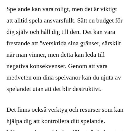
Spelande kan vara roligt, men det är viktigt
att alltid spela ansvarsfullt. Sätt en budget för
dig själv och håll dig till den. Det kan vara
frestande att överskrida sina gränser, särskilt
när man vinner, men detta kan leda till
negativa konsekvenser. Genom att vara
medveten om dina spelvanor kan du njuta av
spelandet utan att det blir destruktivt.
Det finns också verktyg och resurser som kan
hjälpa dig att kontrollera ditt spelande.