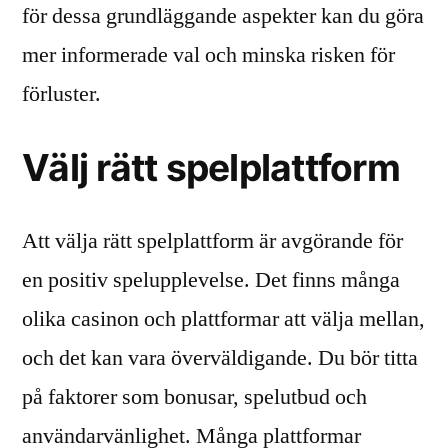
för dessa grundläggande aspekter kan du göra
mer informerade val och minska risken för
förluster.
Välj rätt spelplattform
Att välja rätt spelplattform är avgörande för
en positiv spelupplevelse. Det finns många
olika casinon och plattformar att välja mellan,
och det kan vara överväldigande. Du bör titta
på faktorer som bonusar, spelutbud och
användarvänlighet. Många plattformar