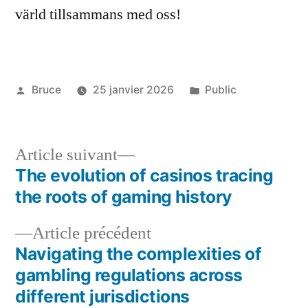
värld tillsammans med oss!
Bruce
25 janvier 2026
Public
Article suivant
The evolution of casinos tracing
the roots of gaming history
Article précédent
Navigating the complexities of
gambling regulations across
different jurisdictions