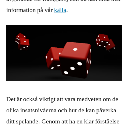
information på vår
källa
.
Det är också viktigt att vara medveten om de
olika insatsnivåerna och hur de kan påverka
ditt spelande. Genom att ha en klar förståelse