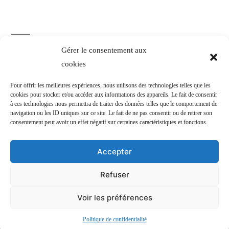
Gérer le consentement aux
Laisser un
cookies
commentaire
Pour offrir les meilleures expériences, nous utilisons des technologies telles que les
cookies pour stocker et/ou accéder aux informations des appareils. Le fait de consentir
à ces technologies nous permettra de traiter des données telles que le comportement de
navigation ou les ID uniques sur ce site. Le fait de ne pas consentir ou de retirer son
Vous devez
vous connecter
pour publier un
consentement peut avoir un effet négatif sur certaines caractéristiques et fonctions.
commentaire.
Accepter
Refuser
Voir les préférences
Politique de confidentialité
I
Réalisation ClicPulse
I
Mentions légales
Politique de confidentialité