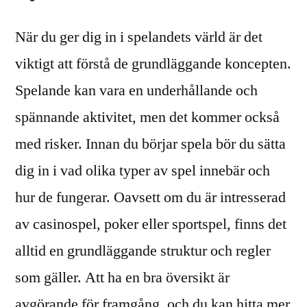
När du ger dig in i spelandets värld är det
viktigt att förstå de grundläggande koncepten.
Spelande kan vara en underhållande och
spännande aktivitet, men det kommer också
med risker. Innan du börjar spela bör du sätta
dig in i vad olika typer av spel innebär och
hur de fungerar. Oavsett om du är intresserad
av casinospel, poker eller sportspel, finns det
alltid en grundläggande struktur och regler
som gäller. Att ha en bra översikt är
avgörande för framgång, och du kan hitta mer