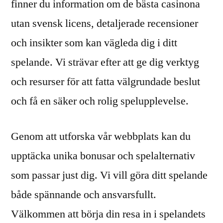
finner du information om de bästa casinona
utan svensk licens, detaljerade recensioner
och insikter som kan vägleda dig i ditt
spelande. Vi strävar efter att ge dig verktyg
och resurser för att fatta välgrundade beslut
och få en säker och rolig spelupplevelse.
Genom att utforska vår webbplats kan du
upptäcka unika bonusar och spelalternativ
som passar just dig. Vi vill göra ditt spelande
både spännande och ansvarsfullt.
Välkommen att börja din resa in i spelandets