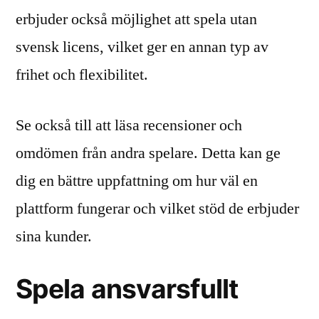
erbjuder också möjlighet att spela utan
svensk licens, vilket ger en annan typ av
frihet och flexibilitet.
Se också till att läsa recensioner och
omdömen från andra spelare. Detta kan ge
dig en bättre uppfattning om hur väl en
plattform fungerar och vilket stöd de erbjuder
sina kunder.
Spela ansvarsfullt