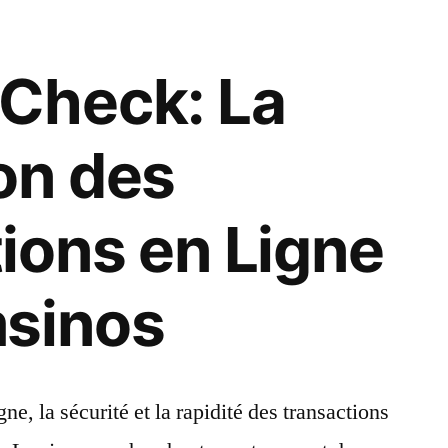
eCheck: La
on des
ions en Ligne
msinos
ne, la sécurité et la rapidité des transactions