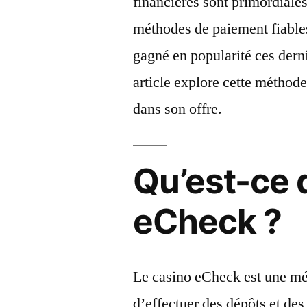
financières sont primordial
méthodes de paiement fiables
gagné en popularité ces dern
article explore cette méthod
dans son offre.
Qu’est-ce 
eCheck ?
Le casino eCheck est une mé
d’effectuer des dépôts et des 