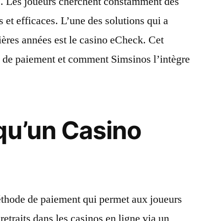
es. Les joueurs cherchent constamment des
 et efficaces. L’une des solutions qui a
ières années est le casino eCheck. Cet
e de paiement et comment Simsinos l’intègre
qu’un Casino
thode de paiement qui permet aux joueurs
retraits dans les casinos en ligne via un