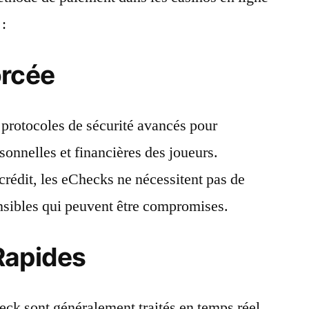
 :
orcée
 protocoles de sécurité avancés pour
sonnelles et financières des joueurs.
crédit, les eChecks ne nécessitent pas de
nsibles qui peuvent être compromises.
Rapides
eck sont généralement traités en temps réel,