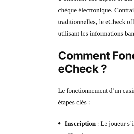
chèque électronique. Contra
traditionnelles, le eCheck off
utilisant les informations ban
Comment Fonc
eCheck ?
Le fonctionnement d’un casin
étapes clés :
Inscription
: Le joueur s’i