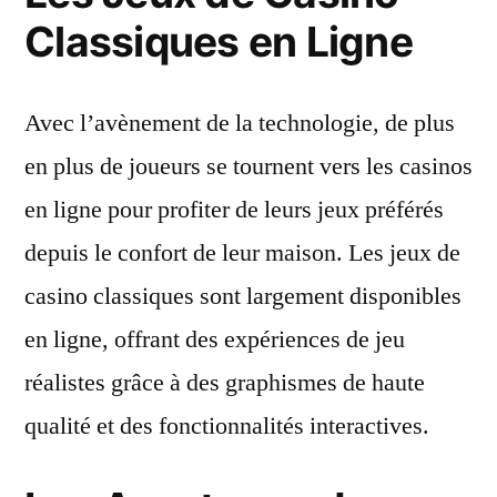
Classiques en Ligne
Avec l’avènement de la technologie, de plus
en plus de joueurs se tournent vers les casinos
en ligne pour profiter de leurs jeux préférés
depuis le confort de leur maison. Les jeux de
casino classiques sont largement disponibles
en ligne, offrant des expériences de jeu
réalistes grâce à des graphismes de haute
qualité et des fonctionnalités interactives.