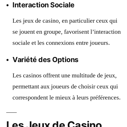
Interaction Sociale
Les jeux de casino, en particulier ceux qui
se jouent en groupe, favorisent l’interaction
sociale et les connexions entre joueurs.
Variété des Options
Les casinos offrent une multitude de jeux,
permettant aux joueurs de choisir ceux qui
correspondent le mieux à leurs préférences.
Les Jeux de Casino