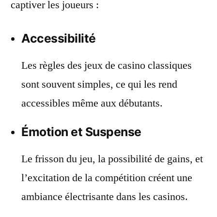
captiver les joueurs :
Accessibilité
Les règles des jeux de casino classiques
sont souvent simples, ce qui les rend
accessibles même aux débutants.
Émotion et Suspense
Le frisson du jeu, la possibilité de gains, et
l’excitation de la compétition créent une
ambiance électrisante dans les casinos.