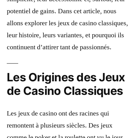
potentiel de gains. Dans cet article, nous
allons explorer les jeux de casino classiques,
leur histoire, leurs variantes, et pourquoi ils
continuent d’attirer tant de passionnés.
Les Origines des Jeux
de Casino Classiques
Les jeux de casino ont des racines qui
remontent à plusieurs siècles. Des jeux
comme le poker et la roulette ont vu le jour