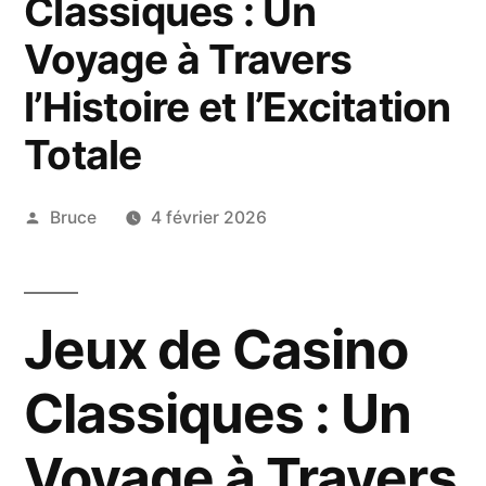
Classiques : Un
Voyage à Travers
l’Histoire et l’Excitation
Totale
Bruce
4 février 2026
Jeux de Casino
Classiques : Un
Voyage à Travers