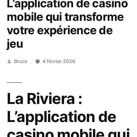
L’application de casino
mobile qui transforme
votre expérience de
jeu
Bruce
4 février 2026
La Riviera :
L’application de
casino mobile qui