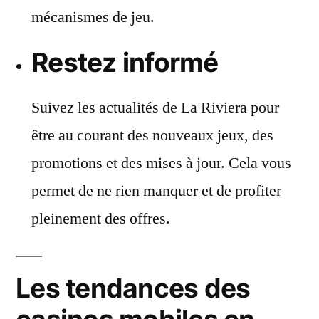
mécanismes de jeu.
Restez informé
Suivez les actualités de La Riviera pour
être au courant des nouveaux jeux, des
promotions et des mises à jour. Cela vous
permet de ne rien manquer et de profiter
pleinement des offres.
Les tendances des