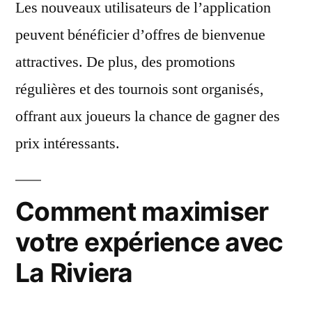
Les nouveaux utilisateurs de l’application
peuvent bénéficier d’offres de bienvenue
attractives. De plus, des promotions
régulières et des tournois sont organisés,
offrant aux joueurs la chance de gagner des
prix intéressants.
Comment maximiser
votre expérience avec
La Riviera