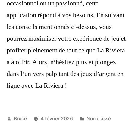
occasionnel ou un passionné, cette
application répond à vos besoins. En suivant
les conseils mentionnés ci-dessus, vous
pourrez maximiser votre expérience de jeu et
profiter pleinement de tout ce que La Riviera
a à offrir. Alors, n’hésitez plus et plongez
dans l’univers palpitant des jeux d’argent en
ligne avec La Riviera !
Bruce
4 février 2026
Non classé