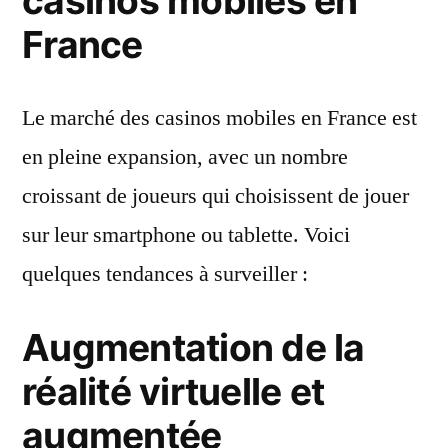
casinos mobiles en
France
Le marché des casinos mobiles en France est
en pleine expansion, avec un nombre
croissant de joueurs qui choisissent de jouer
sur leur smartphone ou tablette. Voici
quelques tendances à surveiller :
Augmentation de la
réalité virtuelle et
augmentée