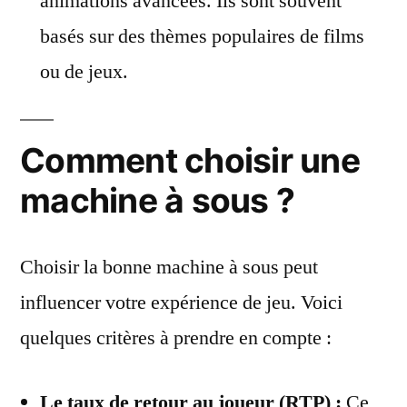
animations avancées. Ils sont souvent
basés sur des thèmes populaires de films
ou de jeux.
Comment choisir une
machine à sous ?
Choisir la bonne machine à sous peut
influencer votre expérience de jeu. Voici
quelques critères à prendre en compte :
Le taux de retour au joueur (RTP) :
Ce