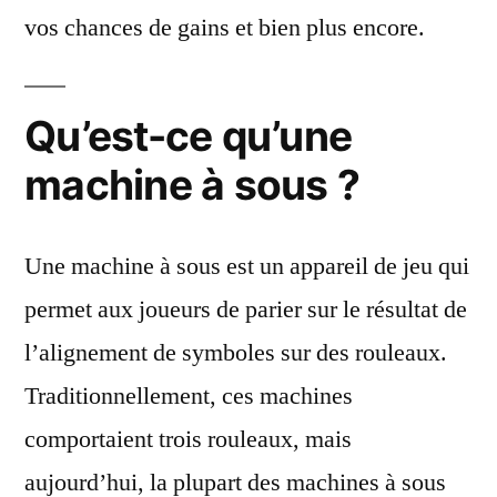
vos chances de gains et bien plus encore.
Qu’est-ce qu’une
machine à sous ?
Une machine à sous est un appareil de jeu qui
permet aux joueurs de parier sur le résultat de
l’alignement de symboles sur des rouleaux.
Traditionnellement, ces machines
comportaient trois rouleaux, mais
aujourd’hui, la plupart des machines à sous