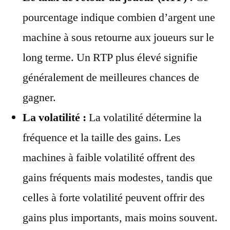
pourcentage indique combien d’argent une
machine à sous retourne aux joueurs sur le
long terme. Un RTP plus élevé signifie
généralement de meilleures chances de
gagner.
La volatilité :
La volatilité détermine la
fréquence et la taille des gains. Les
machines à faible volatilité offrent des
gains fréquents mais modestes, tandis que
celles à forte volatilité peuvent offrir des
gains plus importants, mais moins souvent.