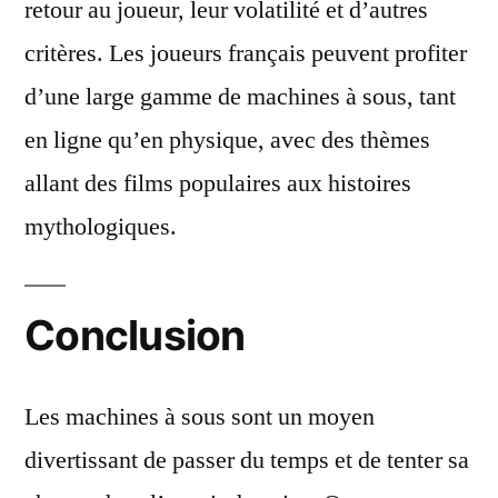
retour au joueur, leur volatilité et d’autres
critères. Les joueurs français peuvent profiter
d’une large gamme de machines à sous, tant
en ligne qu’en physique, avec des thèmes
allant des films populaires aux histoires
mythologiques.
Conclusion
Les machines à sous sont un moyen
divertissant de passer du temps et de tenter sa