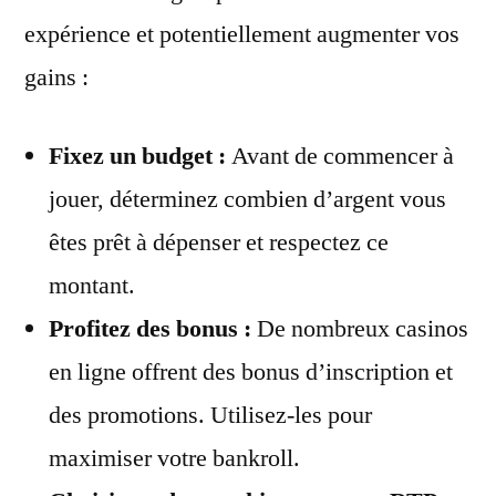
expérience et potentiellement augmenter vos
gains :
Fixez un budget :
Avant de commencer à
jouer, déterminez combien d’argent vous
êtes prêt à dépenser et respectez ce
montant.
Profitez des bonus :
De nombreux casinos
en ligne offrent des bonus d’inscription et
des promotions. Utilisez-les pour
maximiser votre bankroll.