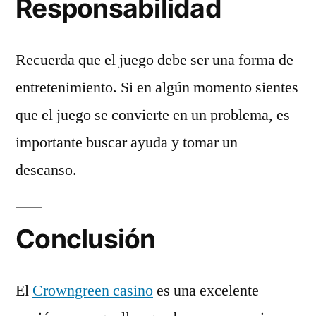
Responsabilidad
Recuerda que el juego debe ser una forma de
entretenimiento. Si en algún momento sientes
que el juego se convierte en un problema, es
importante buscar ayuda y tomar un
descanso.
Conclusión
El
Crowngreen casino
es una excelente