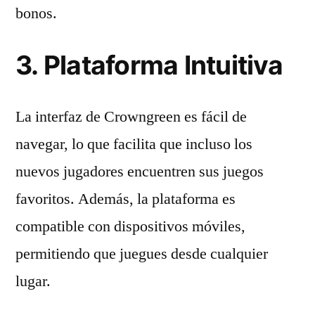
bonos.
3. Plataforma Intuitiva
La interfaz de Crowngreen es fácil de
navegar, lo que facilita que incluso los
nuevos jugadores encuentren sus juegos
favoritos. Además, la plataforma es
compatible con dispositivos móviles,
permitiendo que juegues desde cualquier
lugar.