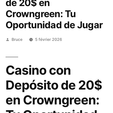
de 20$ en
Crowngreen: Tu
Oportunidad de Jugar
Bruce
5 février 2026
Casino con
Depósito de 20$
en Crowngreen: