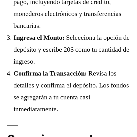
pago, incluyendo tarjetas de crédito,
monederos electrónicos y transferencias
bancarias.
Ingresa el Monto:
Selecciona la opción de
depósito y escribe 20$ como tu cantidad de
ingreso.
Confirma la Transacción:
Revisa los
detalles y confirma el depósito. Los fondos
se agregarán a tu cuenta casi
inmediatamente.