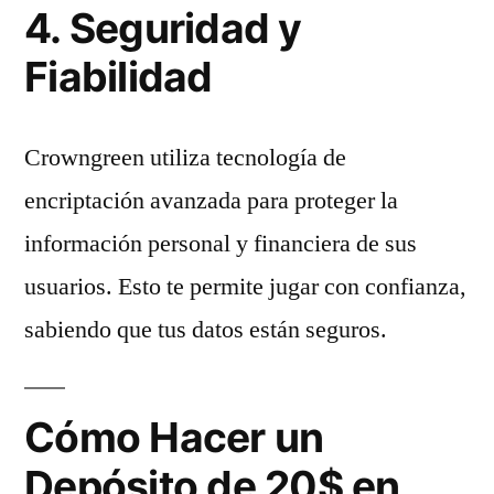
4. Seguridad y
Fiabilidad
Crowngreen utiliza tecnología de
encriptación avanzada para proteger la
información personal y financiera de sus
usuarios. Esto te permite jugar con confianza,
sabiendo que tus datos están seguros.
Cómo Hacer un
Depósito de 20$ en