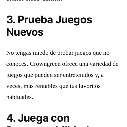
3. Prueba Juegos
Nuevos
No tengas miedo de probar juegos que no
conoces. Crowngreen ofrece una variedad de
juegos que pueden ser entretenidos y, a
veces, más rentables que tus favoritos
habituales.
4. Juega con