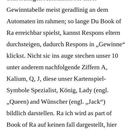
Gewinntabelle meist geradlinig an dem
Automaten im rahmen; so lange Du Book of
Ra erreichbar spielst, kannst Respons eltern
durchsteigen, dadurch Respons in „Gewinne“
klickst.
Nicht sic ins auge stechen unser 10
unter anderem nachfolgende Ziffern A,
Kalium, Q, J, diese unser Kartenspiel-
Symbole Spezialist, König, Lady (engl.
„Queen) and Wünscher (engl. „Jack“)
bildlich darstellen. Ra ich wird as part of
Book of Ra auf keinen fall dargestellt, hier