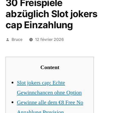
30 Freispiele
abzüglich Slot jokers
cap Einzahlung
Bruce
12 février 2026
Content
Slot jokers cap: Echte
Gewinnchancen ohne Option
Gewinne alle dem €8 Free No
Anzahlung Provision