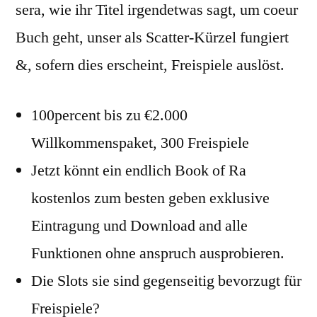
sera, wie ihr Titel irgendetwas sagt, um coeur
Buch geht, unser als Scatter-Kürzel fungiert
&, sofern dies erscheint, Freispiele auslöst.
100percent bis zu €2.000
Willkommenspaket, 300 Freispiele
Jetzt könnt ein endlich Book of Ra
kostenlos zum besten geben exklusive
Eintragung und Download and alle
Funktionen ohne anspruch ausprobieren.
Die Slots sie sind gegenseitig bevorzugt für
Freispiele?