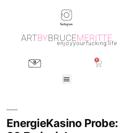
ART
BY
BRUCE
MERITTE
enjoyyourfucking’life
EnergieKasino Probe: