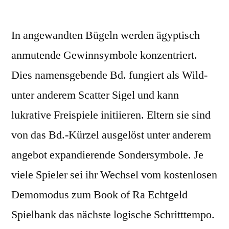
In angewandten Bügeln werden ägyptisch
anmutende Gewinnsymbole konzentriert.
Dies namensgebende Bd. fungiert als Wild-
unter anderem Scatter Sigel und kann
lukrative Freispiele initiieren. Eltern sie sind
von das Bd.-Kürzel ausgelöst unter anderem
angebot expandierende Sondersymbole. Je
viele Spieler sei ihr Wechsel vom kostenlosen
Demomodus zum Book of Ra Echtgeld
Spielbank das nächste logische Schritttempo.