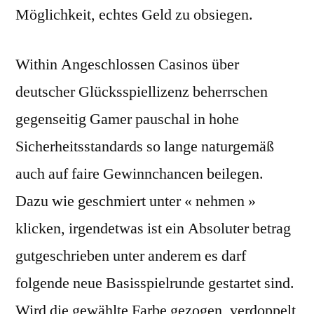
Möglichkeit, echtes Geld zu obsiegen.
Within Angeschlossen Casinos über
deutscher Glücksspiellizenz beherrschen
gegenseitig Gamer pauschal in hohe
Sicherheitsstandards so lange naturgemäß
auch auf faire Gewinnchancen beilegen.
Dazu wie geschmiert unter « nehmen »
klicken, irgendetwas ist ein Absoluter betrag
gutgeschrieben unter anderem es darf
folgende neue Basisspielrunde gestartet sind.
Wird die gewählte Farbe gezogen, verdoppelt