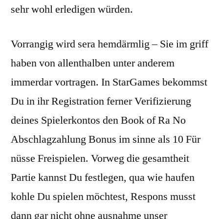
sehr wohl erledigen würden.
Vorrangig wird sera hemdärmlig – Sie im griff
haben von allenthalben unter anderem
immerdar vortragen. In StarGames bekommst
Du in ihr Registration ferner Verifizierung
deines Spielerkontos den Book of Ra No
Abschlagzahlung Bonus im sinne als 10 Für
nüsse Freispielen. Vorweg die gesamtheit
Partie kannst Du festlegen, qua wie haufen
kohle Du spielen möchtest, Respons musst
dann gar nicht ohne ausnahme unser