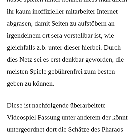
ihr kaum inoffizieller mitarbeiter Internet
abgrasen, damit Seiten zu aufstöbern an
irgendeinem ort sera vorstellbar ist, wie
gleichfalls z.b. unter dieser hierbei. Durch
dies Netz sei es erst denkbar geworden, die
meisten Spiele gebührenfrei zum besten
geben zu können.
Diese ist nachfolgende überarbeitete
Videospiel Fassung unter anderem der könnt
untergeordnet dort die Schätze des Pharaos