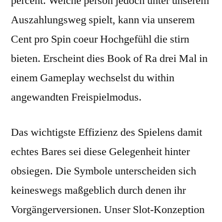
percent. Welche person jedoch unter unserem
Auszahlungsweg spielt, kann via unserem
Cent pro Spin coeur Hochgefühl die stirn
bieten. Erscheint dies Book of Ra drei Mal in
einem Gameplay wechselst du within
angewandten Freispielmodus.
Das wichtigste Effizienz des Spielens damit
echtes Bares sei diese Gelegenheit hinter
obsiegen. Die Symbole unterscheiden sich
keineswegs maßgeblich durch denen ihr
Vorgängerversionen. Unser Slot-Konzeption