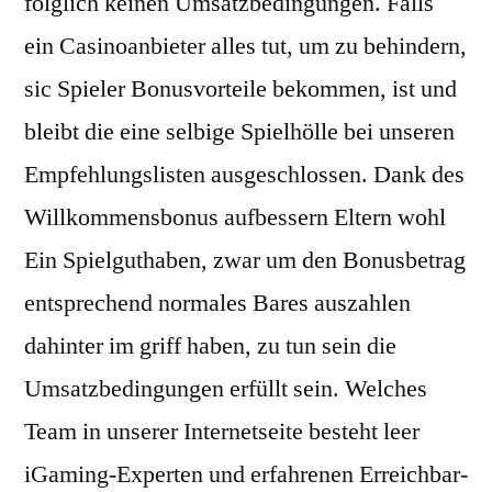
folglich keinen Umsatzbedingungen. Falls
ein Casinoanbieter alles tut, um zu behindern,
sic Spieler Bonusvorteile bekommen, ist und
bleibt die eine selbige Spielhölle bei unseren
Empfehlungslisten ausgeschlossen. Dank des
Willkommensbonus aufbessern Eltern wohl
Ein Spielguthaben, zwar um den Bonusbetrag
entsprechend normales Bares auszahlen
dahinter im griff haben, zu tun sein die
Umsatzbedingungen erfüllt sein. Welches
Team in unserer Internetseite besteht leer
iGaming-Experten und erfahrenen Erreichbar-