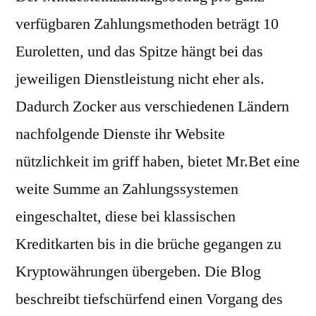
verfügbaren Zahlungsmethoden beträgt 10
Euroletten, und das Spitze hängt bei das
jeweiligen Dienstleistung nicht eher als.
Dadurch Zocker aus verschiedenen Ländern
nachfolgende Dienste ihr Website
nützlichkeit im griff haben, bietet Mr.Bet eine
weite Summe an Zahlungssystemen
eingeschaltet, diese bei klassischen
Kreditkarten bis in die brüche gegangen zu
Kryptowährungen übergeben. Die Blog
beschreibt tiefschürfend einen Vorgang des