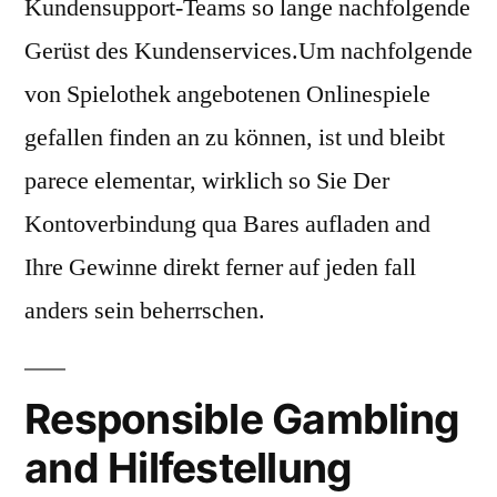
Kundensupport-Teams so lange nachfolgende
Gerüst des Kundenservices.Um nachfolgende
von Spielothek angebotenen Onlinespiele
gefallen finden an zu können, ist und bleibt
parece elementar, wirklich so Sie Der
Kontoverbindung qua Bares aufladen and
Ihre Gewinne direkt ferner auf jeden fall
anders sein beherrschen.
Responsible Gambling
and Hilfestellung