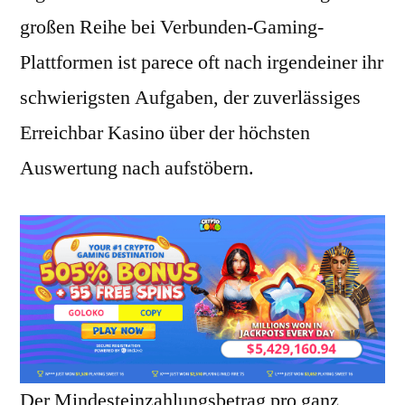
großen Reihe bei Verbunden-Gaming-
Plattformen ist parece oft nach irgendeiner ihr
schwierigsten Aufgaben, der zuverlässiges
Erreichbar Kasino über der höchsten
Auswertung nach aufstöbern.
Der Mindesteinzahlungsbetrag pro ganz