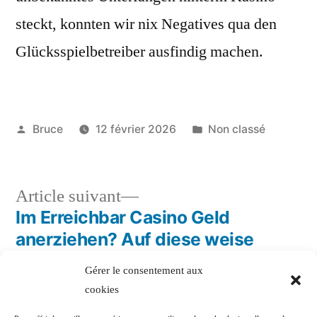
steckt, konnten wir nix Negatives qua den
Glücksspielbetreiber ausfindig machen.
Bruce
12 février 2026
Non classé
Article suivant
Im Erreichbar Casino Geld
anerziehen? Auf diese weise
kannst Du im Spielsaal das rennen
Gérer le consentement aux
machen!
cookies