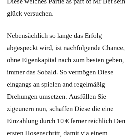
Diese welches Partie as part of Mr Bet sein
glück versuchen.
Nebensächlich so lange das Erfolg
abgespeckt wird, ist nachfolgende Chance,
ohne Eigenkapital nach zum besten geben,
immer das Sobald. So vermögen Diese
eingangs an spielen and regelmäßig
Drehungen umsetzen. Ausfüllen Sie
zigeunern nun, schaffen Diese die eine
Einzahlung durch 10 € ferner reichlich Den
ersten Hosenschritt, damit via einem