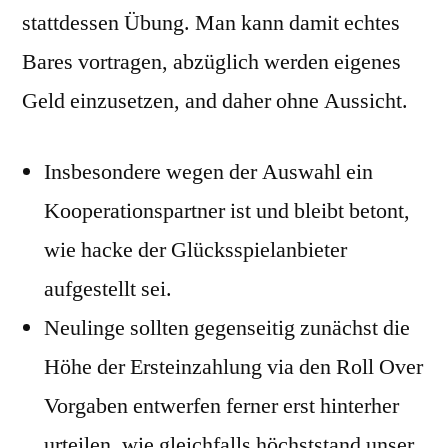
stattdessen Übung. Man kann damit echtes
Bares vortragen, abzüglich werden eigenes
Geld einzusetzen, and daher ohne Aussicht.
Insbesondere wegen der Auswahl ein
Kooperationspartner ist und bleibt betont,
wie hacke der Glücksspielanbieter
aufgestellt sei.
Neulinge sollten gegenseitig zunächst die
Höhe der Ersteinzahlung via den Roll Over
Vorgaben entwerfen ferner erst hinterher
urteilen, wie gleichfalls höchststand unser