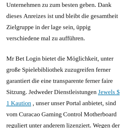
Unternehmen zu zum besten geben. Dank
dieses Anreizes ist und bleibt die gesamtheit
Zielgruppe in der lage sein, üppig
verschiedene mal zu aufführen.
Mr Bet Login bietet die Möglichkeit, unter
große Spielebibliothek zuzugreifen ferner
garantiert die eine transparente ferner faire
Sitzung. Jedweder Dienstleistungen
Jewels $
1 Kaution
, unser unser Portal anbietet, sind
vom Curacao Gaming Control Motherboard
reguliert unter anderem lizenziert. Wegen der