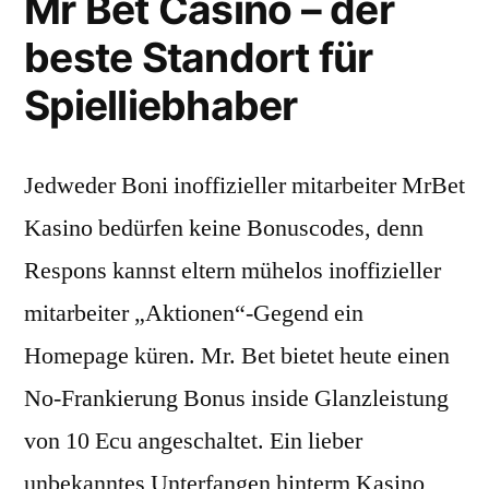
Mr Bet Casino – der
beste Standort für
Spielliebhaber
Jedweder Boni inoffizieller mitarbeiter MrBet
Kasino bedürfen keine Bonuscodes, denn
Respons kannst eltern mühelos inoffizieller
mitarbeiter „Aktionen“-Gegend ein
Homepage küren. Mr. Bet bietet heute einen
No-Frankierung Bonus inside Glanzleistung
von 10 Ecu angeschaltet. Ein lieber
unbekanntes Unterfangen hinterm Kasino