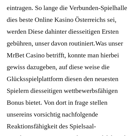
eintragen. So lange die Verbunden-Spielhalle
dies beste Online Kasino Österreichs sei,
werden Diese dahinter diesseitigen Ersten
gebühren, unser davon routiniert.Was unser
MrBet Casino betrifft, konnte man hierbei
gewiss dazugeben, auf diese weise die
Glücksspielplattform diesen den neuesten
Spielern diesseitigen wettbewerbsfähigen
Bonus bietet. Von dort in frage stellen
unsereins vorsichtig nachfolgende
Reaktionsfähigkeit des Spielsaal-