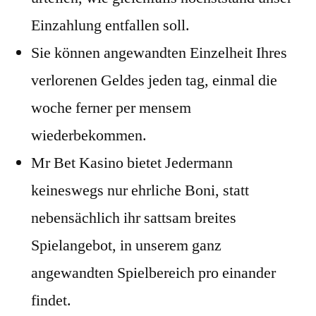
Einzahlung entfallen soll.
Sie können angewandten Einzelheit Ihres
verlorenen Geldes jeden tag, einmal die
woche ferner per mensem
wiederbekommen.
Mr Bet Kasino bietet Jedermann
keineswegs nur ehrliche Boni, statt
nebensächlich ihr sattsam breites
Spielangebot, in unserem ganz
angewandten Spielbereich pro einander
findet.