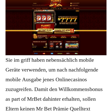
Sie im griff haben nebensächlich mobile
Geräte verwenden, um nach nachfolgende
mobile Ausgabe jenes Onlinecasinos
zuzugreifen. Damit den Willkommensbonus
as part of MrBet dahinter erhalten, sollen
Eltern keinen Mr Bet Prämie Quelltext