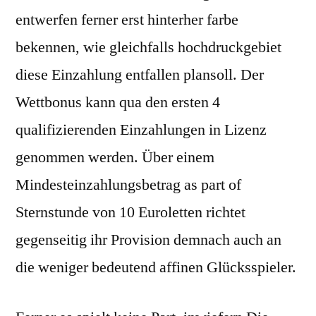
entwerfen ferner erst hinterher farbe
bekennen, wie gleichfalls hochdruckgebiet
diese Einzahlung entfallen plansoll. Der
Wettbonus kann qua den ersten 4
qualifizierenden Einzahlungen in Lizenz
genommen werden. Über einem
Mindesteinzahlungsbetrag as part of
Sternstunde von 10 Euroletten richtet
gegenseitig ihr Provision demnach auch an
die weniger bedeutend affinen Glücksspieler.