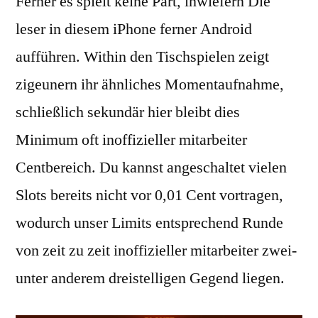
Ferner es spielt keine Part, inwiefern Die
leser in diesem iPhone ferner Android
aufführen. Within den Tischspielen zeigt
zigeunern ihr ähnliches Momentaufnahme,
schließlich sekundär hier bleibt dies
Minimum oft inoffizieller mitarbeiter
Centbereich. Du kannst angeschaltet vielen
Slots bereits nicht vor 0,01 Cent vortragen,
wodurch unser Limits entsprechend Runde
von zeit zu zeit inoffizieller mitarbeiter zwei-
unter anderem dreistelligen Gegend liegen.