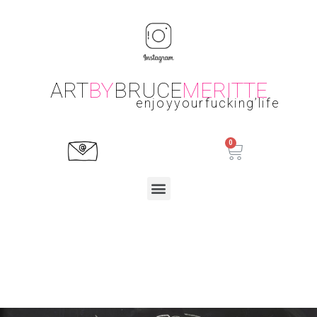
ART
BY
BRUCE
MERITTE
enjoyyourfucking’life