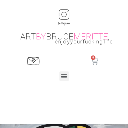
ART
BY
BRUCE
MERITTE
enjoyyourfucking’life