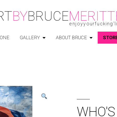
RT
BY
BRUCE
MERITT
enjoyyourfucking’l
ONE
GALLERY
ABOUT BRUCE
STOR
WHO'S 