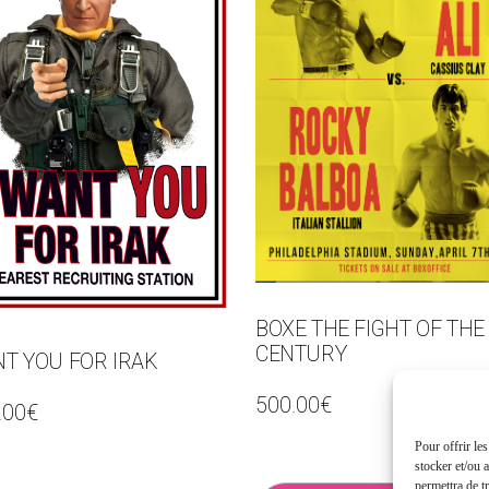
BOXE THE FIGHT OF THE
CENTURY
NT YOU FOR IRAK
500.00
€
.00
€
Pour offrir le
stocker et/ou 
permettra de t