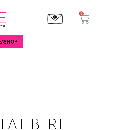
E
ife
E/SHOP
LA LIBERTE