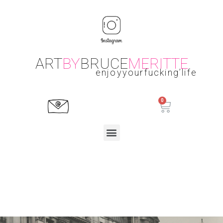
ART
BY
BRUCE
MERITTE
enjoyyourfucking’life