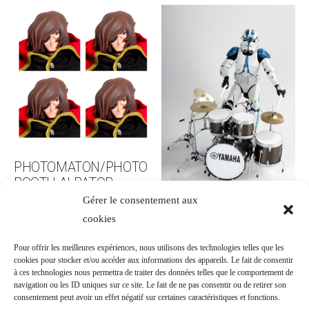
PHOTOMATON/PHOTO
BOOTH ALBATOR
Gérer le consentement aux
1500.00
€
cookies
CHARLY WHAT ?
Pour offrir les meilleures expériences, nous utilisons des technologies telles que les
cookies pour stocker et/ou accéder aux informations des appareils. Le fait de consentir
1500.00
€
à ces technologies nous permettra de traiter des données telles que le comportement de
Ajouter au panier
navigation ou les ID uniques sur ce site. Le fait de ne pas consentir ou de retirer son
consentement peut avoir un effet négatif sur certaines caractéristiques et fonctions.