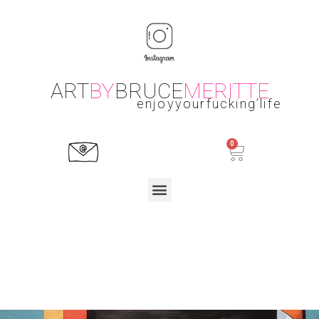
ART
BY
BRUCE
MERITTE
enjoyyourfucking’life